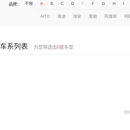
不限
A
B
C
D
E
F
G
H
I
品牌：
AITO
奥迪
埃安
爱驰
阿维塔
阿
车系列表
为您筛选出
0
款车型
哎