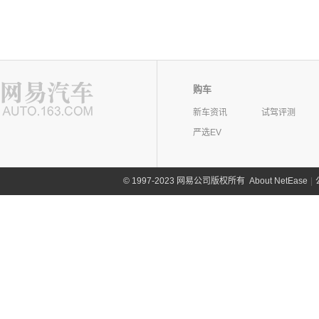
购车
新车资讯
试驾评测
严选EV
©
1997-2023 网易公司版权所有
About NetEase
|