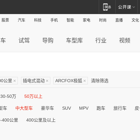
股票
汽车
科技
手机
智能
家电
时尚
直播
文化
新车
试驾
导购
车型库
行业
视频
200公里
×
插电式混动
×
ARCFOX极狐
×
清除筛选
30-50万
50万以上
型车
中大型车
豪华车
SUV
MPV
跑车
旅行车
皮
0-400公里
400公里及以上