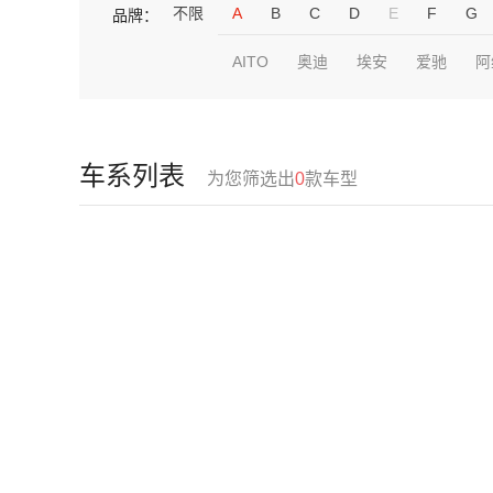
不限
A
B
C
D
E
F
G
品牌：
AITO
奥迪
埃安
爱驰
阿
车系列表
为您筛选出
0
款车型