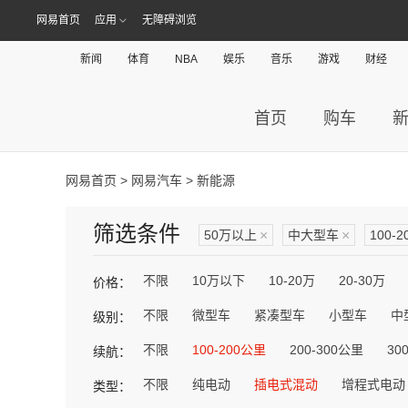
网易首页
应用
无障碍浏览
新闻
体育
NBA
娱乐
音乐
游戏
财经
首页
购车
网易首页
>
网易汽车
> 新能源
筛选条件
50万以上
×
中大型车
×
100-
不限
10万以下
10-20万
20-30万
价格：
不限
微型车
紧凑型车
小型车
中
级别：
不限
100-200公里
200-300公里
30
续航：
不限
纯电动
插电式混动
增程式电动
类型：