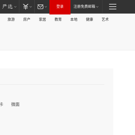
登录
注册免费邮箱
旅游
房产
家居
教育
本地
健康
艺术
卡
微面