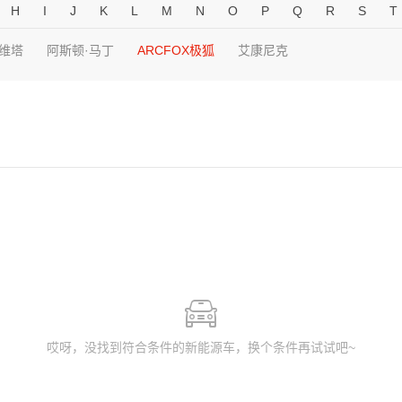
H
I
J
K
L
M
N
O
P
Q
R
S
T
维塔
阿斯顿·马丁
ARCFOX极狐
艾康尼克
哎呀，没找到符合条件的新能源车，换个条件再试试吧~