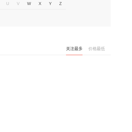
U
V
W
X
Y
Z
关注最多
价格最低