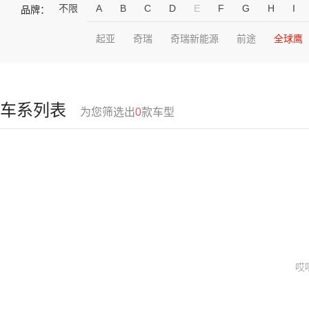
不限
A
B
C
D
E
F
G
H
I
品牌：
起亚
奇瑞
奇瑞新能源
前途
全球鹰
车系列表
为您筛选出
0
款车型
哎