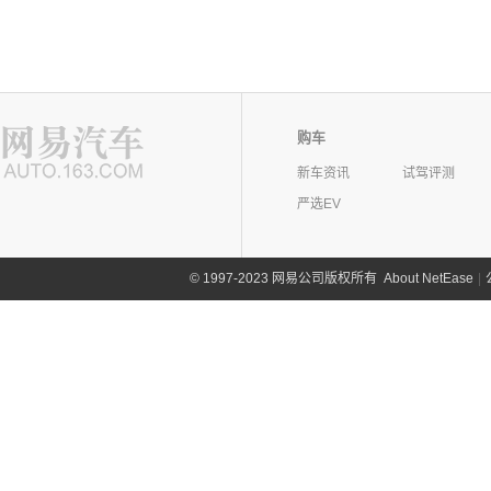
购车
新车资讯
试驾评测
严选EV
©
1997-2023 网易公司版权所有
About NetEase
|