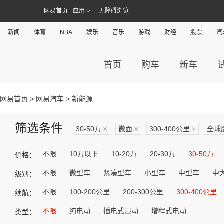
网易首页
应用
无障碍浏览
新闻
体育
NBA
娱乐
音乐
游戏
财经
股票
汽
首页
购车
新车
网易首页
>
网易汽车
> 新能源
筛选条件
30-50万
×
微面
×
300-400公里
×
全球
不限
10万以下
10-20万
20-30万
30-50万
价格：
不限
微型车
紧凑型车
小型车
中型车
中
级别：
不限
100-200公里
200-300公里
300-400公里
续航：
不限
纯电动
插电式混动
增程式电动
类型：