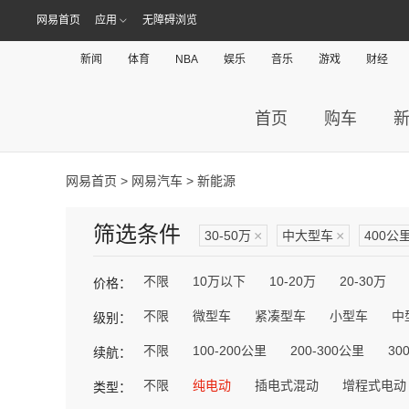
网易首页
应用
无障碍浏览
新闻
体育
NBA
娱乐
音乐
游戏
财经
首页
购车
网易首页
>
网易汽车
> 新能源
筛选条件
30-50万
×
中大型车
×
400公
不限
10万以下
10-20万
20-30万
价格：
不限
微型车
紧凑型车
小型车
中
级别：
不限
100-200公里
200-300公里
30
续航：
不限
纯电动
插电式混动
增程式电动
类型：