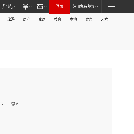
登录
注册免费邮箱
旅游
房产
家居
教育
本地
健康
艺术
卡
微面