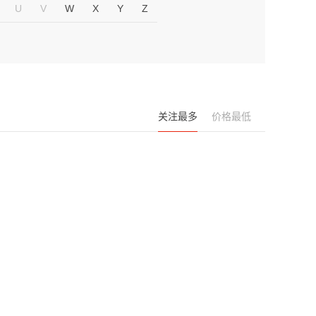
U
V
W
X
Y
Z
关注最多
价格最低