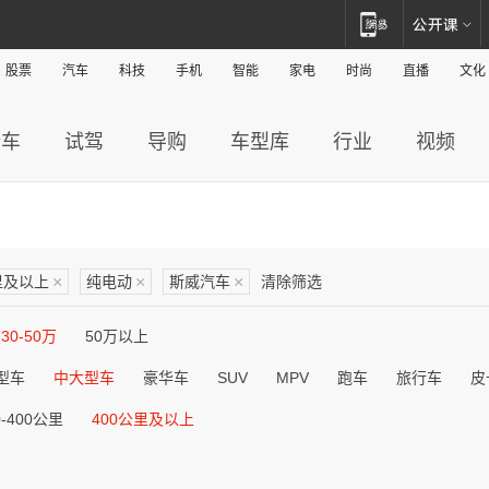
股票
汽车
科技
手机
智能
家电
时尚
直播
文化
新车
试驾
导购
车型库
行业
视频
里及以上
×
纯电动
×
斯威汽车
×
清除筛选
30-50万
50万以上
型车
中大型车
豪华车
SUV
MPV
跑车
旅行车
皮
0-400公里
400公里及以上