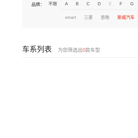
不限
A
B
C
D
E
F
G
品牌：
smart
三菱
思皓
斯威汽车
车系列表
为您筛选出
0
款车型