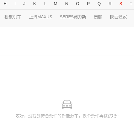
H
I
J
K
L
M
N
O
P
Q
R
S
T
松散机车
上汽MAXUS
SERES赛力斯
赛麟
陕西通家
哎呀，没找到符合条件的新能源车，换个条件再试试吧~