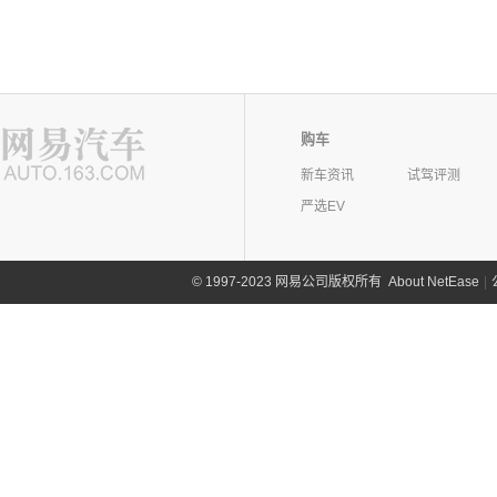
购车
新车资讯
试驾评测
严选EV
©
1997-2023 网易公司版权所有
About NetEase
|