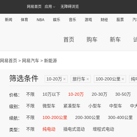
网易首页
应用
无障碍浏览
新闻
体育
NBA
娱乐
音乐
游戏
财经
股票
汽
首页
购车
新车
网易首页
>
网易汽车
> 新能源
筛选条件
10-20万
×
旅行车
×
100-200公里
×
纯
不限
10万以下
10-20万
20-30万
30-50万
价格：
不限
微型车
紧凑型车
小型车
中型车
中
级别：
不限
100-200公里
200-300公里
300-400公里
续航：
不限
纯电动
插电式混动
增程式电动
类型：