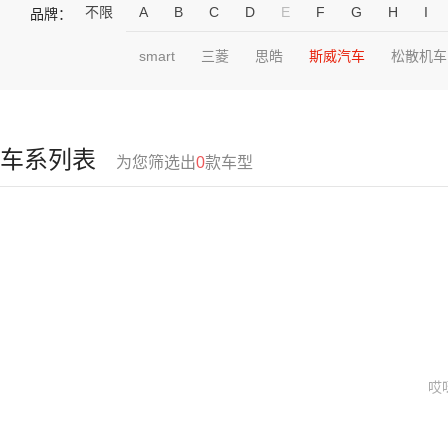
不限
A
B
C
D
E
F
G
H
I
品牌：
smart
三菱
思皓
斯威汽车
松散机车
车系列表
为您筛选出
0
款车型
哎