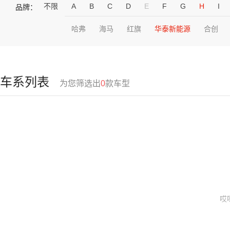
不限
A
B
C
D
E
F
G
H
I
品牌：
哈弗
海马
红旗
华泰新能源
合创
车系列表
为您筛选出
0
款车型
哎