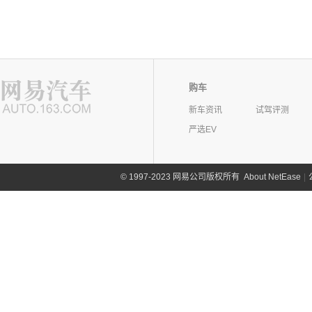
购车
新车资讯
试驾评测
严选EV
©
1997-2023 网易公司版权所有
About NetEase
|