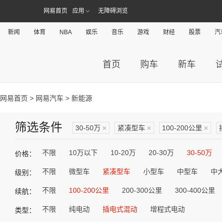
网易首页
应用
无障碍浏览
新闻
体育
NBA
娱乐
音乐
游戏
财经
股票
汽
首页
购车
新车
网易首页
>
网易汽车
> 新能源
筛选条件
30-50万
×
紧凑型车
×
100-200公里
×
不限
10万以下
10-20万
20-30万
30-50万
价格：
不限
微型车
紧凑型车
小型车
中型车
中
级别：
不限
100-200公里
200-300公里
300-400公里
续航：
不限
纯电动
插电式混动
增程式电动
类型：