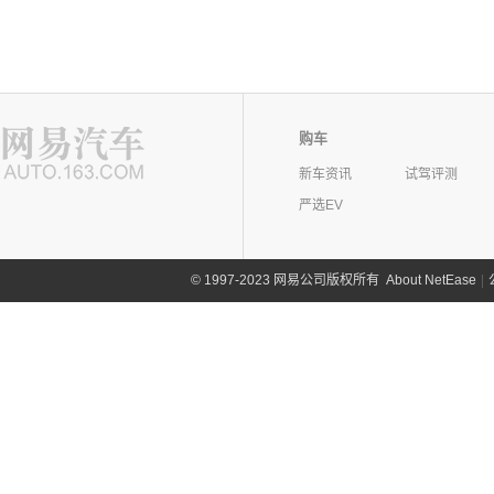
购车
新车资讯
试驾评测
严选EV
©
1997-2023 网易公司版权所有
About NetEase
|