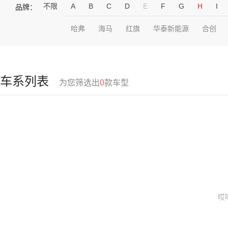
不限
A
B
C
D
E
F
G
H
I
品牌：
哈弗
海马
红旗
华泰新能源
合创
车系列表
为您筛选出
0
款车型
哎