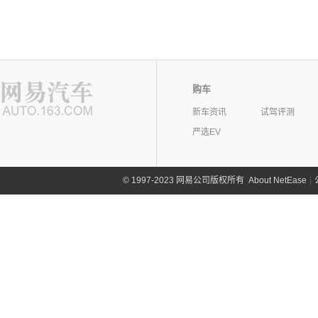
购车
新车资讯
试驾评测
严选EV
©
1997-2023 网易公司版权所有
About NetEase
|