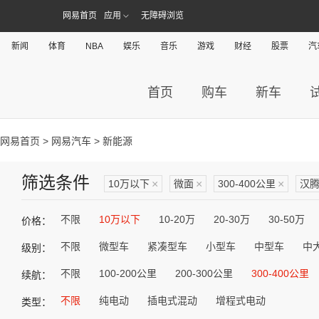
网易首页
应用
无障碍浏览
新闻
体育
NBA
娱乐
音乐
游戏
财经
股票
汽
首页
购车
新车
网易首页
>
网易汽车
> 新能源
筛选条件
10万以下
×
微面
×
300-400公里
×
汉
不限
10万以下
10-20万
20-30万
30-50万
价格：
不限
微型车
紧凑型车
小型车
中型车
中
级别：
不限
100-200公里
200-300公里
300-400公里
续航：
不限
纯电动
插电式混动
增程式电动
类型：