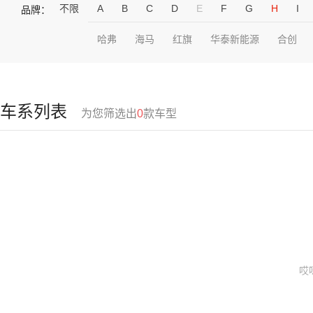
不限
A
B
C
D
E
F
G
H
I
品牌：
哈弗
海马
红旗
华泰新能源
合创
车系列表
为您筛选出
0
款车型
哎