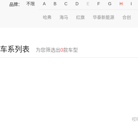
不限
A
B
C
D
E
F
G
H
I
品牌：
哈弗
海马
红旗
华泰新能源
合创
车系列表
为您筛选出
0
款车型
哎