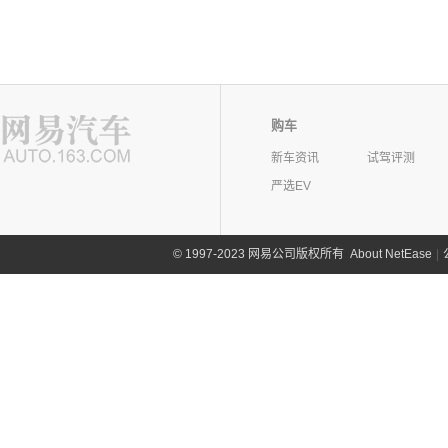
购车
新车资讯
试驾评测
严选EV
©
1997-2023 网易公司版权所有
About NetEase
|