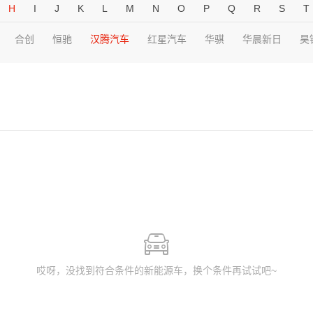
H
I
J
K
L
M
N
O
P
Q
R
S
T
合创
恒驰
汉腾汽车
红星汽车
华骐
华晨新日
昊
哎呀，没找到符合条件的新能源车，换个条件再试试吧~