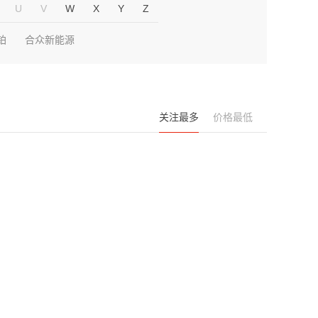
U
V
W
X
Y
Z
铂
合众新能源
关注最多
价格最低