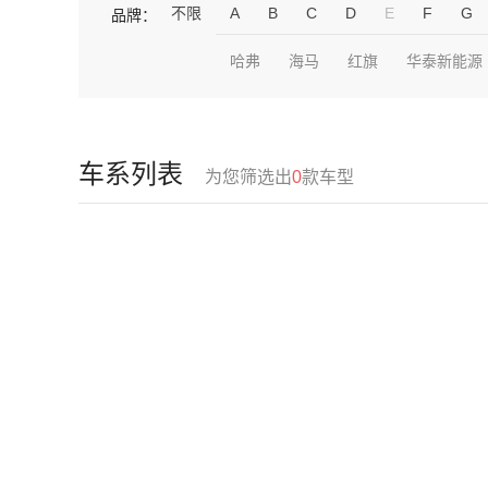
不限
A
B
C
D
E
F
G
品牌：
哈弗
海马
红旗
华泰新能源
车系列表
为您筛选出
0
款车型