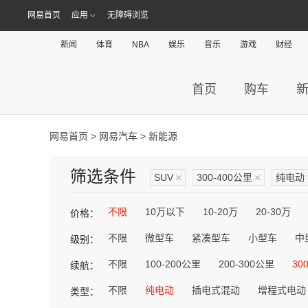
网易首页
应用
无障碍浏览
新闻
体育
NBA
娱乐
音乐
游戏
财经
首页
购车
网易首页
>
网易汽车
> 新能源
筛选条件
SUV
×
300-400公里
×
纯电动
不限
10万以下
10-20万
20-30万
价格：
不限
微型车
紧凑型车
小型车
中
级别：
不限
100-200公里
200-300公里
30
续航：
不限
纯电动
插电式混动
增程式电动
类型：