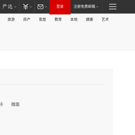
登录
注册免费邮箱
旅游
房产
家居
教育
本地
健康
艺术
卡
微面