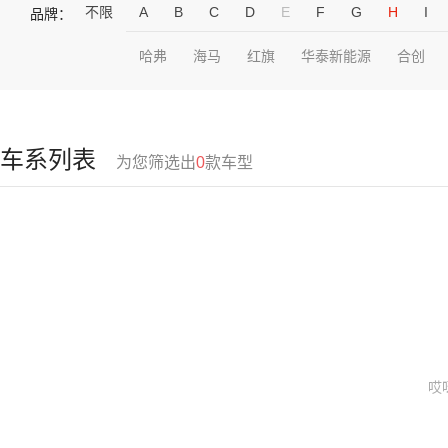
不限
A
B
C
D
E
F
G
H
I
品牌：
哈弗
海马
红旗
华泰新能源
合创
车系列表
为您筛选出
0
款车型
哎