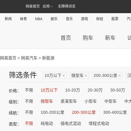
网易首页
应用
无障碍浏览
新闻
体育
NBA
娱乐
音乐
游戏
财经
股票
汽
首页
购车
新车
网易首页
>
网易汽车
> 新能源
筛选条件
10万以下
×
微型车
×
200-300公里
×
不限
10万以下
10-20万
20-30万
30-50万
价格：
不限
微型车
紧凑型车
小型车
中型车
中
级别：
不限
100-200公里
200-300公里
300-400公里
续航：
不限
纯电动
插电式混动
增程式电动
类型：