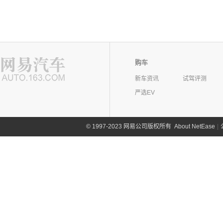
购车
新车资讯
试驾评测
严选EV
©
1997-2023 网易公司版权所有
About NetEase
|