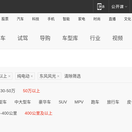
股票
汽车
科技
手机
智能
家电
时尚
直播
文化
新车
试驾
导购
车型库
行业
视频
及以上
×
纯电动
×
东风风光
×
清除筛选
30-50万
50万以上
型车
中大型车
豪华车
SUV
MPV
跑车
旅行车
皮
0-400公里
400公里及以上