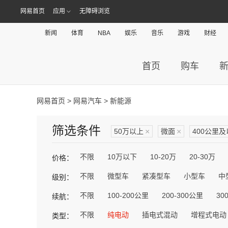
网易首页
应用
无障碍浏览
新闻
体育
NBA
娱乐
音乐
游戏
财经
首页
购车
网易首页
>
网易汽车
> 新能源
筛选条件
50万以上
×
微面
×
400公里
不限
10万以下
10-20万
20-30万
价格：
不限
微型车
紧凑型车
小型车
中
级别：
不限
100-200公里
200-300公里
30
续航：
不限
纯电动
插电式混动
增程式电动
类型：