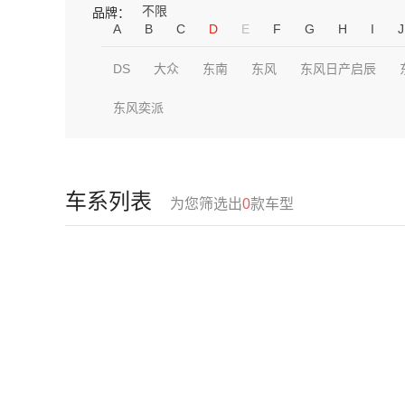
不限
品牌：
A
B
C
D
E
F
G
H
I
J
DS
大众
东南
东风
东风日产启辰
东风奕派
车系列表
为您筛选出
0
款车型