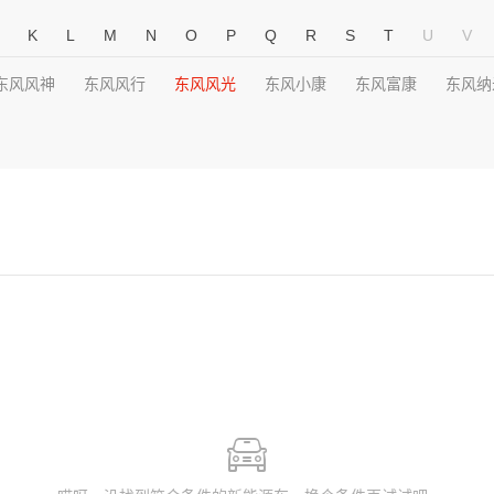
K
L
M
N
O
P
Q
R
S
T
U
V
东风风神
东风风行
东风风光
东风小康
东风富康
东风纳