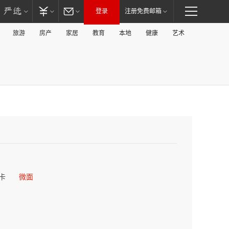
登录
注册免费邮箱
旅游
房产
家居
教育
本地
健康
艺术
卡
微面