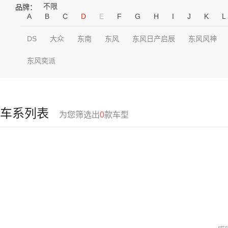
不限
品牌：
A
B
C
D
E
F
G
H
I
J
K
L
DS
大众
东南
东风
东风日产启辰
东风风神
东风奕派
车系列表
为您筛选出
0
款车型