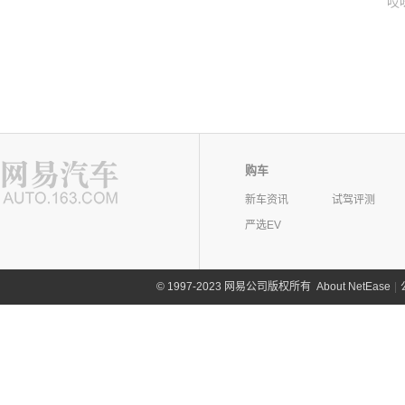
哎
购车
新车资讯
试驾评测
严选EV
©
1997-2023 网易公司版权所有
About NetEase
|