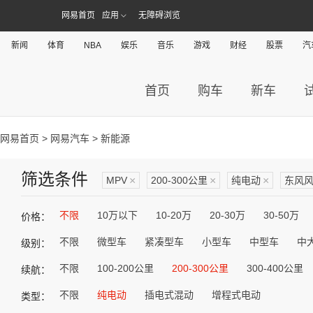
网易首页
应用
无障碍浏览
新闻
体育
NBA
娱乐
音乐
游戏
财经
股票
汽
首页
购车
新车
网易首页
>
网易汽车
> 新能源
筛选条件
MPV
×
200-300公里
×
纯电动
×
东风
不限
10万以下
10-20万
20-30万
30-50万
价格：
不限
微型车
紧凑型车
小型车
中型车
中
级别：
不限
100-200公里
200-300公里
300-400公里
续航：
不限
纯电动
插电式混动
增程式电动
类型：