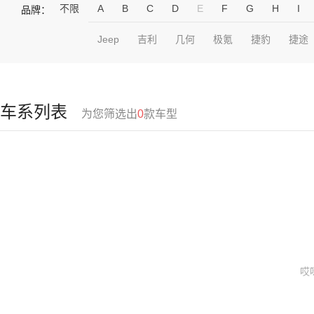
不限
A
B
C
D
E
F
G
H
I
品牌：
Jeep
吉利
几何
极氪
捷豹
捷途
车系列表
为您筛选出
0
款车型
哎