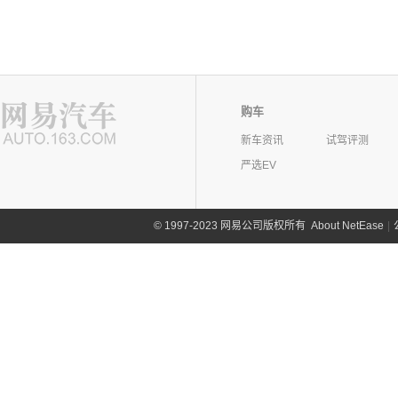
购车
新车资讯
试驾评测
严选EV
©
1997-2023 网易公司版权所有
About NetEase
|