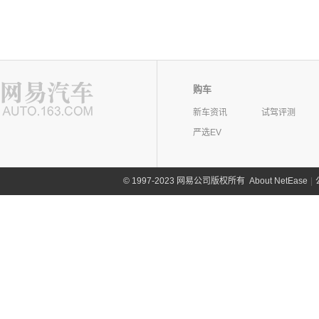
购车
新车资讯
试驾评测
严选EV
©
1997-2023 网易公司版权所有
About NetEase
|