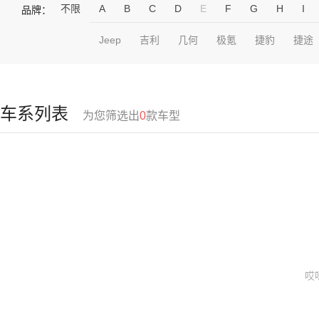
不限
A
B
C
D
E
F
G
H
I
品牌：
Jeep
吉利
几何
极氪
捷豹
捷途
车系列表
为您筛选出
0
款车型
哎