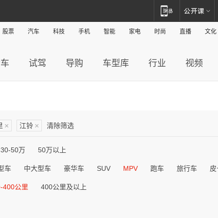
股票
汽车
科技
手机
智能
家电
时尚
直播
文化
新车
试驾
导购
车型库
行业
视频
里
×
江铃
×
清除筛选
30-50万
50万以上
型车
中大型车
豪华车
SUV
MPV
跑车
旅行车
皮
0-400公里
400公里及以上