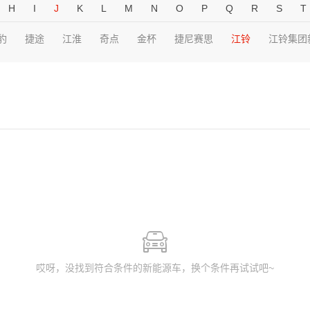
H
I
J
K
L
M
N
O
P
Q
R
S
T
豹
捷途
江淮
奇点
金杯
捷尼赛思
江铃
江铃集团
哎呀，没找到符合条件的新能源车，换个条件再试试吧~