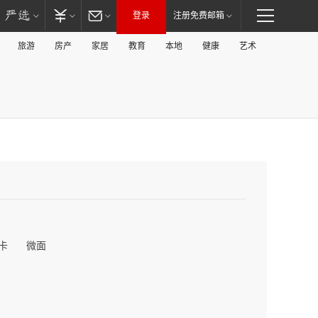
登录
注册免费邮箱
旅游
房产
家居
教育
本地
健康
艺术
卡
微面