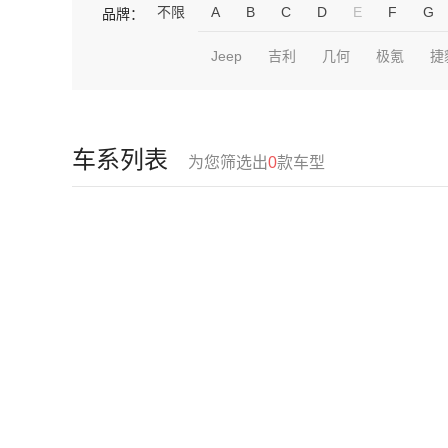
不限
A
B
C
D
E
F
G
品牌：
Jeep
吉利
几何
极氪
捷
车系列表
为您筛选出
0
款车型