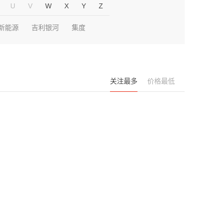
U
V
W
X
Y
Z
新能源
吉利银河
集度
关注最多
价格最低