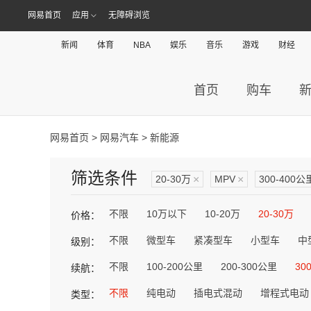
网易首页
应用
无障碍浏览
新闻
体育
NBA
娱乐
音乐
游戏
财经
首页
购车
网易首页
>
网易汽车
> 新能源
筛选条件
20-30万
×
MPV
×
300-400公
不限
10万以下
10-20万
20-30万
价格：
不限
微型车
紧凑型车
小型车
中
级别：
不限
100-200公里
200-300公里
30
续航：
不限
纯电动
插电式混动
增程式电动
类型：