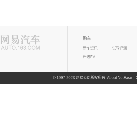
购车
新车资讯
试驾评测
严选EV
©
1997-2023 网易公司版权所有
About NetEase
|