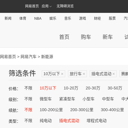
网易首页
应用
无障碍浏览
新闻
体育
NBA
娱乐
音乐
游戏
财经
股票
汽
首页
购车
新车
网易首页
>
网易汽车
> 新能源
筛选条件
10万以下
×
旅行车
×
插电式混动
×
赛
不限
10万以下
10-20万
20-30万
30-50万
价格：
不限
微型车
紧凑型车
小型车
中型车
中
级别：
不限
100-200公里
200-300公里
300-400公里
续航：
不限
纯电动
插电式混动
增程式电动
类型：