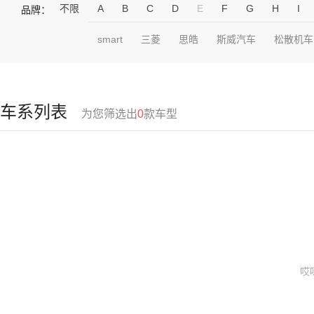
不限
A
B
C
D
E
F
G
H
I
品牌：
smart
三菱
思皓
斯威汽车
松散机车
车系列表
为您筛选出
0
款车型
哎