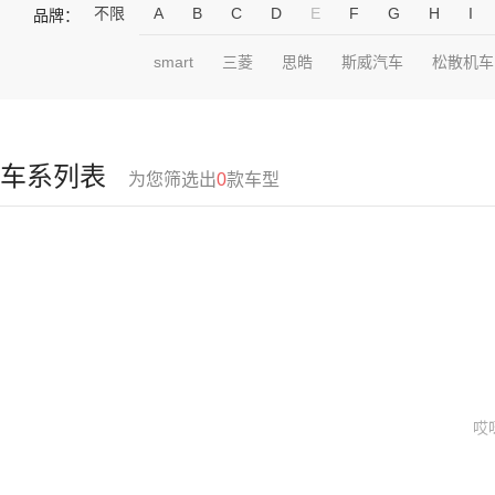
不限
A
B
C
D
E
F
G
H
I
品牌：
smart
三菱
思皓
斯威汽车
松散机车
车系列表
为您筛选出
0
款车型
哎