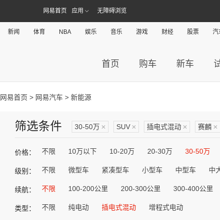
网易首页
应用
无障碍浏览
新闻
体育
NBA
娱乐
音乐
游戏
财经
股票
汽
首页
购车
新车
网易首页
>
网易汽车
> 新能源
筛选条件
30-50万
×
SUV
×
插电式混动
×
赛麟
×
不限
10万以下
10-20万
20-30万
30-50万
价格：
不限
微型车
紧凑型车
小型车
中型车
中
级别：
不限
100-200公里
200-300公里
300-400公里
续航：
不限
纯电动
插电式混动
增程式电动
类型：