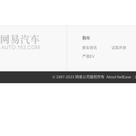
购车
新车资讯
试驾评测
严选EV
©
1997-2023 网易公司版权所有
About NetEase
|