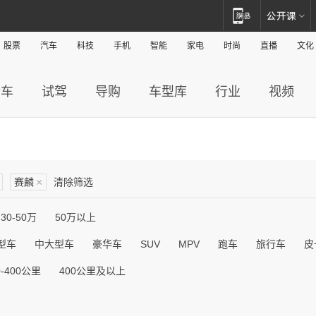
股票
汽车
科技
手机
智能
家电
时尚
直播
文化
新车
试驾
导购
车型库
行业
视频
赛麟
×
清除筛选
30-50万
50万以上
型车
中大型车
豪华车
SUV
MPV
跑车
旅行车
皮
0-400公里
400公里及以上