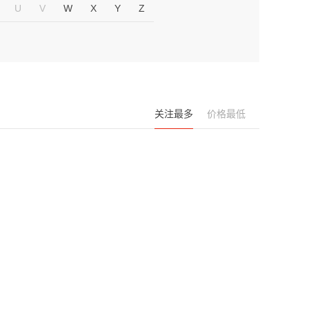
U
V
W
X
Y
Z
关注最多
价格最低