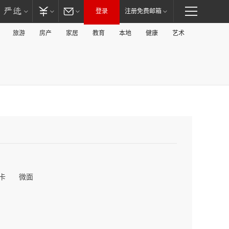
登录
注册免费邮箱
旅游
房产
家居
教育
本地
健康
艺术
卡
微面