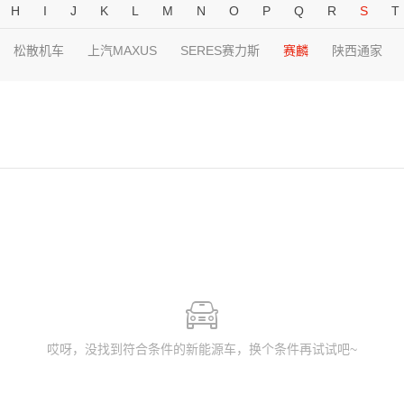
H
I
J
K
L
M
N
O
P
Q
R
S
T
松散机车
上汽MAXUS
SERES赛力斯
赛麟
陕西通家
哎呀，没找到符合条件的新能源车，换个条件再试试吧~