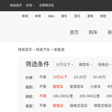
网易首页
应用
无障碍浏览
新闻
体育
NBA
娱乐
音乐
游戏
财经
首页
购车
网易首页
>
网易汽车
> 新能源
筛选条件
10万以下
×
微型车
×
纯电动
×
不限
10万以下
10-20万
20-30万
价格：
不限
微型车
紧凑型车
小型车
中
级别：
不限
100-200公里
200-300公里
30
续航：
不限
纯电动
插电式混动
增程式电动
类型：