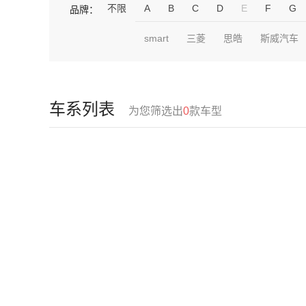
不限
A
B
C
D
E
F
G
品牌：
smart
三菱
思皓
斯威汽车
车系列表
为您筛选出
0
款车型