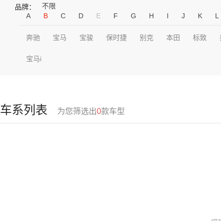
不限
品牌：
A
B
C
D
E
F
G
H
I
J
K
L
奔驰
宝马
宝骏
保时捷
别克
本田
标致
宝马i
车系列表
为您筛选出
0
款车型