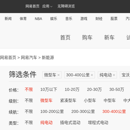
网易首页
应用
无障碍浏览
新闻
体育
NBA
娱乐
音乐
游戏
财经
股票
汽
首页
购车
新车
网易首页
>
网易汽车
> 新能源
筛选条件
微型车
×
300-400公里
×
纯电动
×
宝沃
不限
10万以下
10-20万
20-30万
30-50万
价格：
不限
微型车
紧凑型车
小型车
中型车
中
级别：
不限
100-200公里
200-300公里
300-400公里
续航：
不限
纯电动
插电式混动
增程式电动
类型：