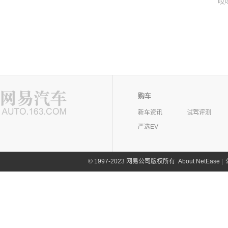
哎
购车
新车资讯
试驾评测
严选EV
©
1997-2023 网易公司版权所有
About NetEase
|