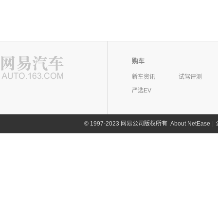
购车
新车资讯
试驾评测
严选EV
©
1997-2023 网易公司版权所有
About NetEase
|