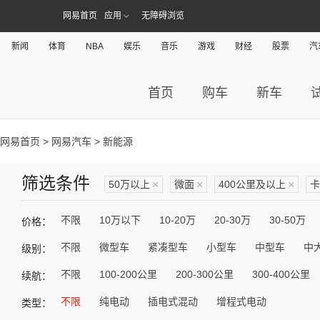
网易首页
应用
无障碍浏览
新闻
体育
NBA
娱乐
音乐
游戏
财经
股票
汽
首页
购车
新车
网易首页
>
网易汽车
> 新能源
筛选条件
50万以上
×
微面
×
400公里及以上
×
卡
不限
10万以下
10-20万
20-30万
30-50万
价格：
不限
微型车
紧凑型车
小型车
中型车
中
级别：
不限
100-200公里
200-300公里
300-400公里
续航：
不限
纯电动
插电式混动
增程式电动
类型：