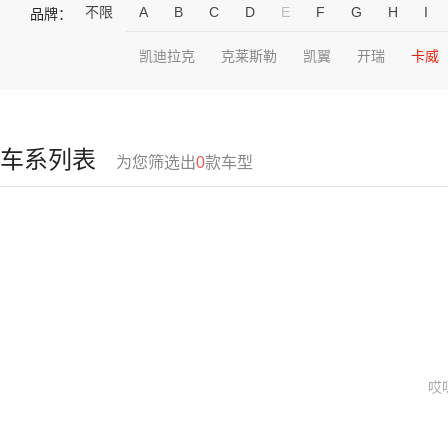
不限
A
B
C
D
E
F
G
H
I
品牌：
凯迪拉克
克莱斯勒
凯翼
开瑞
卡威
车系列表
为您筛选出
0
款车型
哎