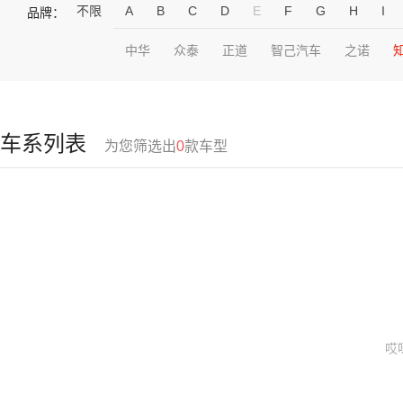
不限
A
B
C
D
E
F
G
H
I
品牌：
中华
众泰
正道
智己汽车
之诺
车系列表
为您筛选出
0
款车型
哎