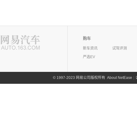
购车
新车资讯
试驾评测
严选EV
©
1997-2023 网易公司版权所有
About NetEase
|