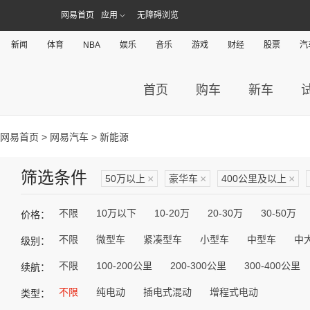
网易首页
应用
无障碍浏览
新闻
体育
NBA
娱乐
音乐
游戏
财经
股票
汽
首页
购车
新车
网易首页
>
网易汽车
> 新能源
筛选条件
50万以上
×
豪华车
×
400公里及以上
×
不限
10万以下
10-20万
20-30万
30-50万
价格：
不限
微型车
紧凑型车
小型车
中型车
中
级别：
不限
100-200公里
200-300公里
300-400公里
续航：
不限
纯电动
插电式混动
增程式电动
类型：