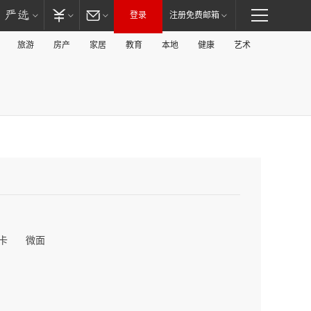
登录
注册免费邮箱
旅游
房产
家居
教育
本地
健康
艺术
卡
微面