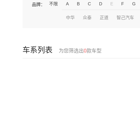
不限
A
B
C
D
E
F
G
品牌：
中华
众泰
正道
智己汽车
车系列表
为您筛选出
0
款车型