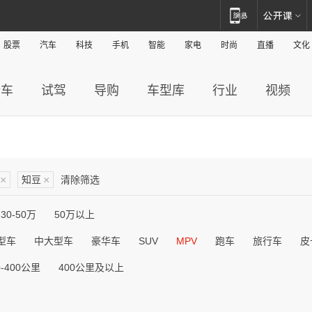
股票
汽车
科技
手机
智能
家电
时尚
直播
文化
新车
试驾
导购
车型库
行业
视频
×
知豆
×
清除筛选
30-50万
50万以上
型车
中大型车
豪华车
SUV
MPV
跑车
旅行车
皮
0-400公里
400公里及以上