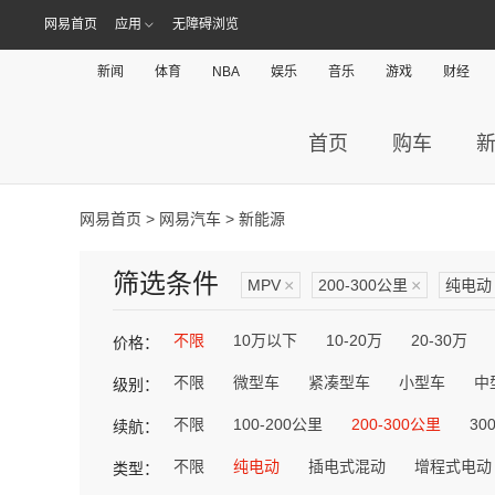
网易首页
应用
无障碍浏览
新闻
体育
NBA
娱乐
音乐
游戏
财经
首页
购车
网易首页
>
网易汽车
> 新能源
筛选条件
MPV
×
200-300公里
×
纯电动
不限
10万以下
10-20万
20-30万
价格：
不限
微型车
紧凑型车
小型车
中
级别：
不限
100-200公里
200-300公里
30
续航：
不限
纯电动
插电式混动
增程式电动
类型：