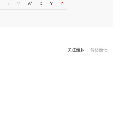
U
V
W
X
Y
Z
关注最多
价格最低