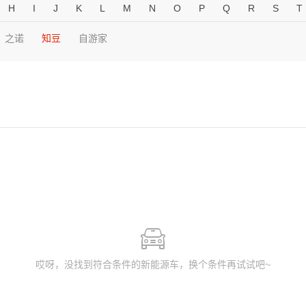
H
I
J
K
L
M
N
O
P
Q
R
S
T
之诺
知豆
自游家
哎呀，没找到符合条件的新能源车，换个条件再试试吧~