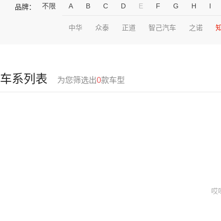
不限
A
B
C
D
E
F
G
H
I
品牌：
中华
众泰
正道
智己汽车
之诺
车系列表
为您筛选出
0
款车型
哎