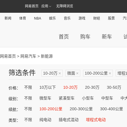
网易首页
应用
无障碍浏览
新闻
体育
NBA
娱乐
音乐
游戏
财经
股票
汽
首页
购车
新车
网易首页
>
网易汽车
> 新能源
筛选条件
10-20万
×
微面
×
100-200公里
×
增程
不限
10万以下
10-20万
20-30万
30-50万
价格：
不限
微型车
紧凑型车
小型车
中型车
中
级别：
不限
100-200公里
200-300公里
300-400公里
续航：
不限
纯电动
插电式混动
增程式电动
类型：