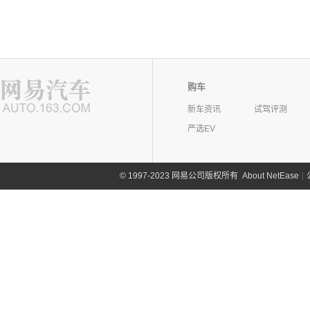
购车
新车资讯
试驾评测
严选EV
©
1997-2023 网易公司版权所有
About NetEase
|