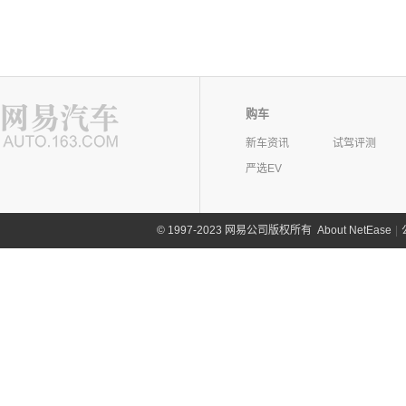
购车
新车资讯
试驾评测
严选EV
©
1997-2023 网易公司版权所有
About NetEase
|