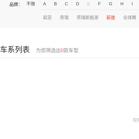
不限
A
B
C
D
E
F
G
H
I
品牌：
起亚
奇瑞
奇瑞新能源
前途
全球鹰
车系列表
为您筛选出
0
款车型
哎