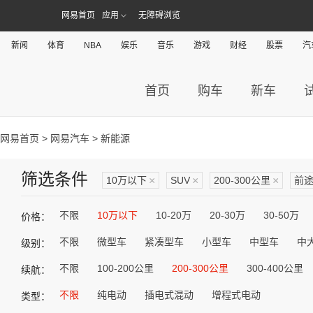
网易首页
应用
无障碍浏览
新闻
体育
NBA
娱乐
音乐
游戏
财经
股票
汽
首页
购车
新车
网易首页
>
网易汽车
> 新能源
筛选条件
10万以下
×
SUV
×
200-300公里
×
前
不限
10万以下
10-20万
20-30万
30-50万
价格：
不限
微型车
紧凑型车
小型车
中型车
中
级别：
不限
100-200公里
200-300公里
300-400公里
续航：
不限
纯电动
插电式混动
增程式电动
类型：