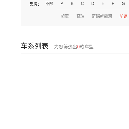
不限
A
B
C
D
E
F
G
品牌：
起亚
奇瑞
奇瑞新能源
前途
车系列表
为您筛选出
0
款车型