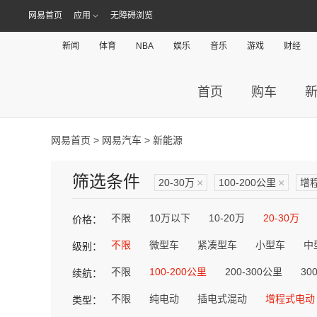
网易首页
应用
无障碍浏览
新闻
体育
NBA
娱乐
音乐
游戏
财经
首页
购车
网易首页
>
网易汽车
> 新能源
筛选条件
20-30万
×
100-200公里
×
增
不限
10万以下
10-20万
20-30万
价格：
不限
微型车
紧凑型车
小型车
中
级别：
不限
100-200公里
200-300公里
30
续航：
不限
纯电动
插电式混动
增程式电动
类型：