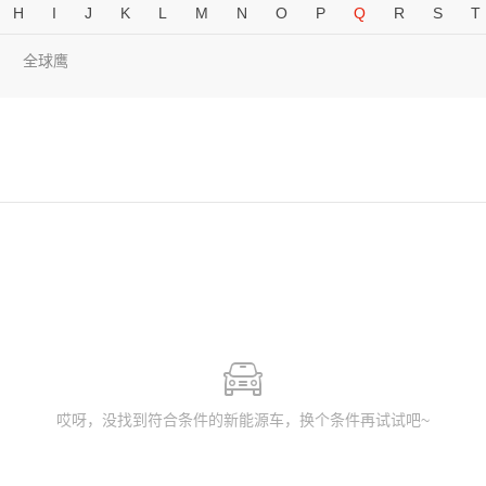
H
I
J
K
L
M
N
O
P
Q
R
S
T
全球鹰
哎呀，没找到符合条件的新能源车，换个条件再试试吧~