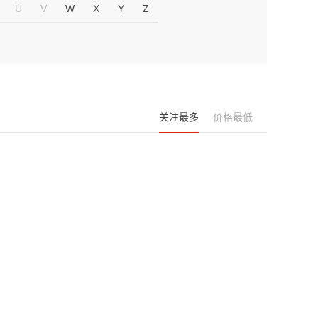
U
V
W
X
Y
Z
关注最多
价格最低