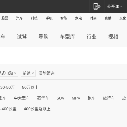
股票
汽车
科技
手机
智能
家电
时尚
直播
文化
新车
试驾
导购
车型库
行业
视频
程式电动
×
前途
×
清除筛选
30-50万
50万以上
型车
中大型车
豪华车
SUV
MPV
跑车
旅行车
皮
0-400公里
400公里及以上