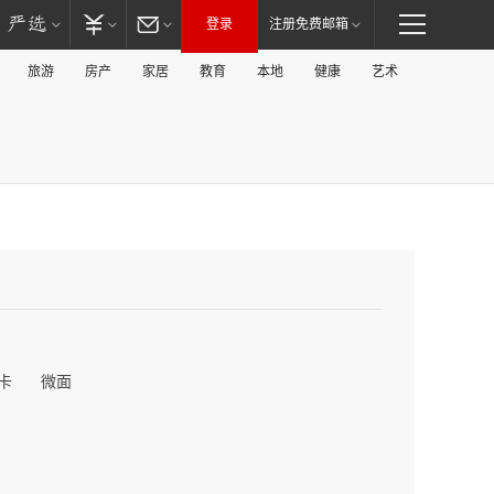
登录
注册免费邮箱
旅游
房产
家居
教育
本地
健康
艺术
卡
微面