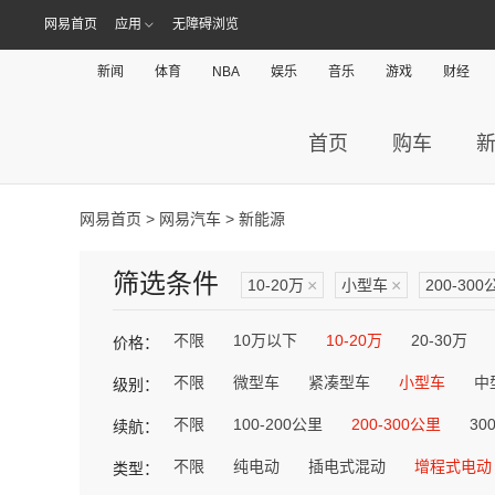
网易首页
应用
无障碍浏览
新闻
体育
NBA
娱乐
音乐
游戏
财经
首页
购车
网易首页
>
网易汽车
> 新能源
筛选条件
10-20万
×
小型车
×
200-300
不限
10万以下
10-20万
20-30万
价格：
不限
微型车
紧凑型车
小型车
中
级别：
不限
100-200公里
200-300公里
30
续航：
不限
纯电动
插电式混动
增程式电动
类型：