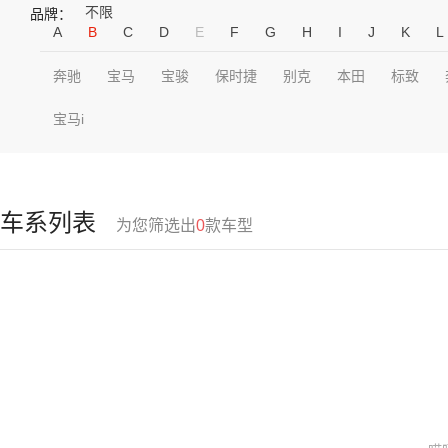
不限
品牌：
A
B
C
D
E
F
G
H
I
J
K
L
奔驰
宝马
宝骏
保时捷
别克
本田
标致
宝马i
车系列表
为您筛选出
0
款车型