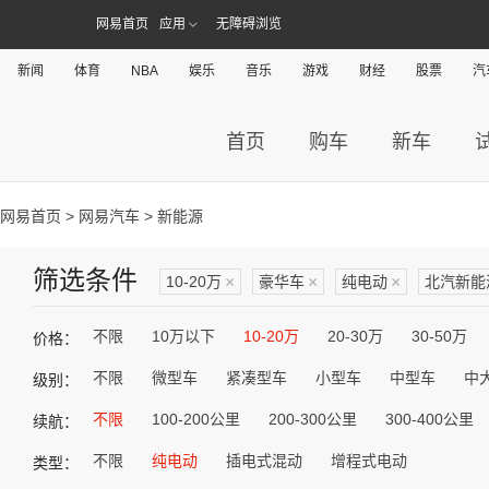
网易首页
应用
无障碍浏览
新闻
体育
NBA
娱乐
音乐
游戏
财经
股票
汽
首页
购车
新车
网易首页
>
网易汽车
> 新能源
筛选条件
10-20万
×
豪华车
×
纯电动
×
北汽新能
不限
10万以下
10-20万
20-30万
30-50万
价格：
不限
微型车
紧凑型车
小型车
中型车
中
级别：
不限
100-200公里
200-300公里
300-400公里
续航：
不限
纯电动
插电式混动
增程式电动
类型：