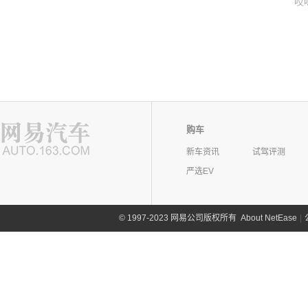
哎
购车
新车资讯
试驾评测
严选EV
©
1997-2023 网易公司版权所有
About NetEase
|