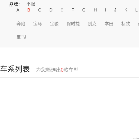
不限
品牌：
A
B
C
D
E
F
G
H
I
J
K
L
奔驰
宝马
宝骏
保时捷
别克
本田
标致
宝马i
车系列表
为您筛选出
0
款车型