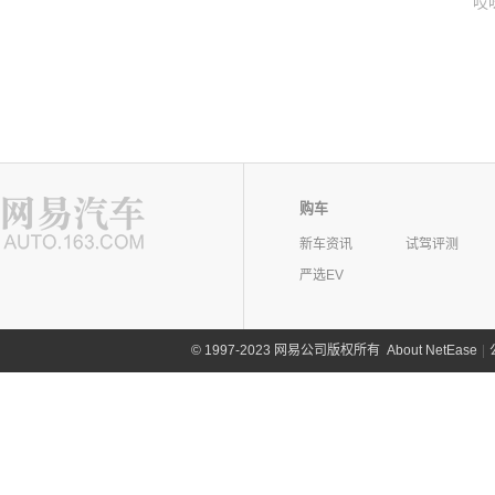
哎
购车
新车资讯
试驾评测
严选EV
©
1997-2023 网易公司版权所有
About NetEase
|