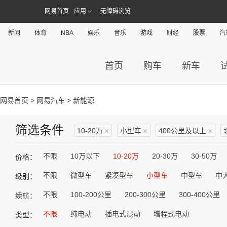
网易首页
应用
无障碍浏览
新闻
体育
NBA
娱乐
音乐
游戏
财经
股票
汽
首页
购车
新车
网易首页
>
网易汽车
> 新能源
筛选条件
10-20万
×
小型车
×
400公里及以上
×
不限
10万以下
10-20万
20-30万
30-50万
价格：
不限
微型车
紧凑型车
小型车
中型车
中
级别：
不限
100-200公里
200-300公里
300-400公里
续航：
不限
纯电动
插电式混动
增程式电动
类型：