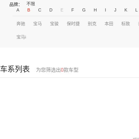
不限
品牌：
A
B
C
D
E
F
G
H
I
J
K
L
奔驰
宝马
宝骏
保时捷
别克
本田
标致
宝马i
车系列表
为您筛选出
0
款车型