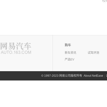
哎
购车
新车资讯
试驾评测
严选EV
©
1997-2023 网易公司版权所有
About NetEase
|