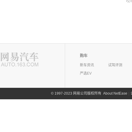
哎
购车
新车资讯
试驾评测
严选EV
©
1997-2023 网易公司版权所有
About NetEase
|