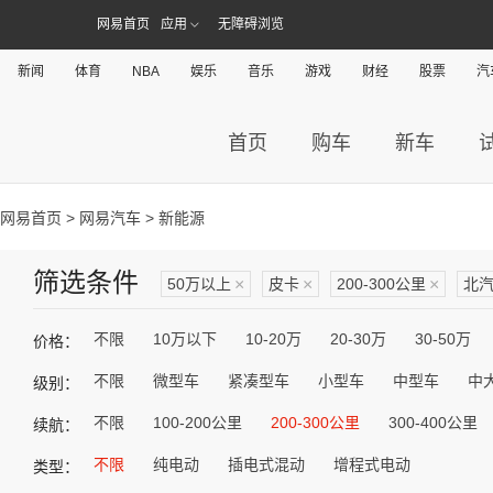
网易首页
应用
无障碍浏览
新闻
体育
NBA
娱乐
音乐
游戏
财经
股票
汽
首页
购车
新车
网易首页
>
网易汽车
> 新能源
筛选条件
50万以上
×
皮卡
×
200-300公里
×
北
不限
10万以下
10-20万
20-30万
30-50万
价格：
不限
微型车
紧凑型车
小型车
中型车
中
级别：
不限
100-200公里
200-300公里
300-400公里
续航：
不限
纯电动
插电式混动
增程式电动
类型：