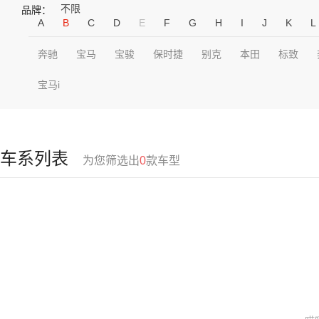
不限
品牌：
A
B
C
D
E
F
G
H
I
J
K
L
奔驰
宝马
宝骏
保时捷
别克
本田
标致
宝马i
车系列表
为您筛选出
0
款车型