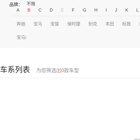
不限
品牌：
A
B
C
D
E
F
G
H
I
J
K
L
奔驰
宝马
宝骏
保时捷
别克
本田
标致
宝马i
车系列表
为您筛选出
0
款车型