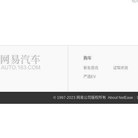
哎
购车
新车资讯
试驾评测
严选EV
©
1997-2023 网易公司版权所有
About NetEase
|