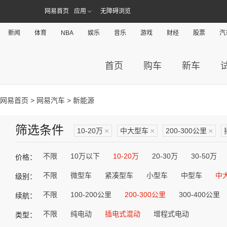
网易首页
应用
无障碍浏览
新闻
体育
NBA
娱乐
音乐
游戏
财经
股票
汽
首页
购车
新车
网易首页
>
网易汽车
> 新能源
筛选条件
10-20万
×
中大型车
×
200-300公里
×
不限
10万以下
10-20万
20-30万
30-50万
价格：
不限
微型车
紧凑型车
小型车
中型车
中
级别：
不限
100-200公里
200-300公里
300-400公里
续航：
不限
纯电动
插电式混动
增程式电动
类型：