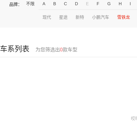
不限
A
B
C
D
E
F
G
H
I
品牌：
现代
星途
新特
小鹏汽车
雪铁龙
车系列表
为您筛选出
0
款车型
哎