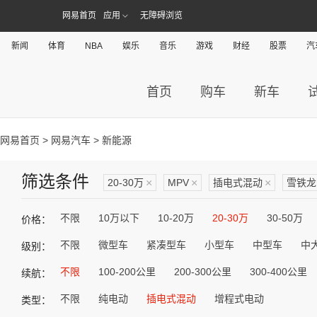
网易首页
应用
无障碍浏览
新闻
体育
NBA
娱乐
音乐
游戏
财经
股票
汽
首页
购车
新车
网易首页
>
网易汽车
> 新能源
筛选条件
20-30万
×
MPV
×
插电式混动
×
雪铁龙
不限
10万以下
10-20万
20-30万
30-50万
价格：
不限
微型车
紧凑型车
小型车
中型车
中
级别：
不限
100-200公里
200-300公里
300-400公里
续航：
不限
纯电动
插电式混动
增程式电动
类型：