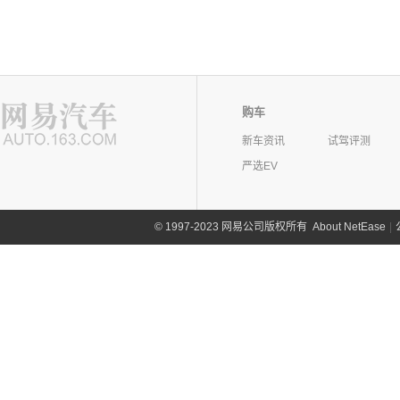
购车
新车资讯
试驾评测
严选EV
©
1997-2023 网易公司版权所有
About NetEase
|