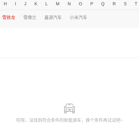
H
I
J
K
L
M
N
O
P
Q
R
S
T
雪铁龙
雪佛兰
鑫源汽车
小米汽车
哎呀，没找到符合条件的新能源车，换个条件再试试吧~