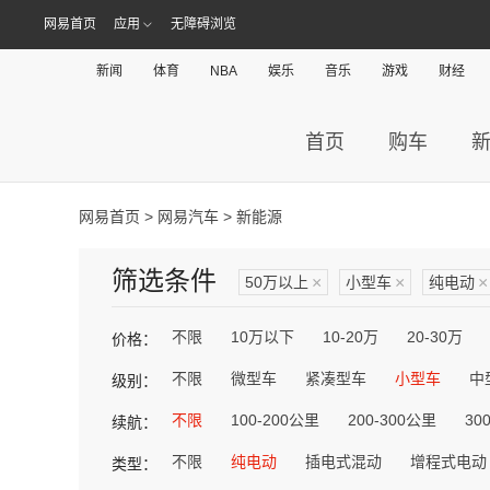
网易首页
应用
无障碍浏览
新闻
体育
NBA
娱乐
音乐
游戏
财经
首页
购车
网易首页
>
网易汽车
> 新能源
筛选条件
50万以上
×
小型车
×
纯电动
×
不限
10万以下
10-20万
20-30万
价格：
不限
微型车
紧凑型车
小型车
中
级别：
不限
100-200公里
200-300公里
30
续航：
不限
纯电动
插电式混动
增程式电动
类型：