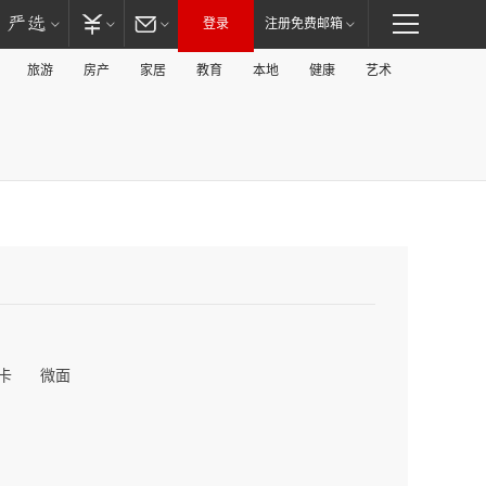
登录
注册免费邮箱
旅游
房产
家居
教育
本地
健康
艺术
卡
微面