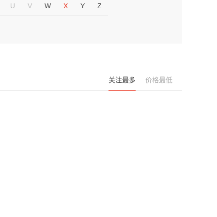
U
V
W
X
Y
Z
关注最多
价格最低