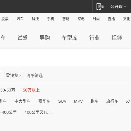
股票
汽车
科技
手机
智能
家电
时尚
直播
文化
新车
试驾
导购
车型库
行业
视频
雪铁龙
×
清除筛选
30-50万
50万以上
型车
中大型车
豪华车
SUV
MPV
跑车
旅行车
皮
0-400公里
400公里及以上