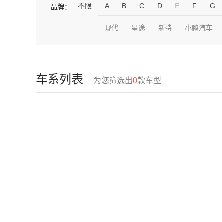
不限
A
B
C
D
E
F
G
品牌：
现代
星途
新特
小鹏汽车
车系列表
为您筛选出
0
款车型