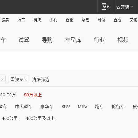
股票
汽车
科技
手机
智能
家电
时尚
直播
文化
新车
试驾
导购
车型库
行业
视频
×
雪铁龙
×
清除筛选
30-50万
50万以上
型车
中大型车
豪华车
SUV
MPV
跑车
旅行车
皮
0-400公里
400公里及以上