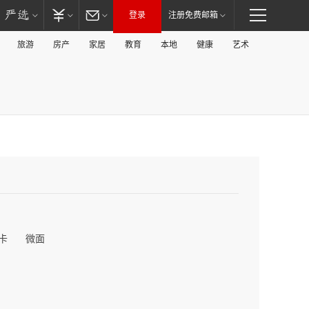
登录
注册免费邮箱
旅游
房产
家居
教育
本地
健康
艺术
卡
微面