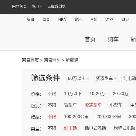
网易首页
应用
无障碍浏览
新闻
体育
NBA
娱乐
音乐
游戏
财经
首页
购车
网易首页
>
网易汽车
> 新能源
筛选条件
50万以上
×
紧凑型车
×
纯电动
不限
10万以下
10-20万
20-30万
价格：
不限
微型车
紧凑型车
小型车
中
级别：
不限
100-200公里
200-300公里
30
续航：
不限
纯电动
插电式混动
增程式电动
类型：