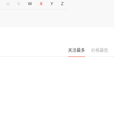
U
V
W
X
Y
Z
关注最多
价格最低