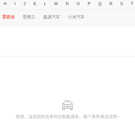
H
I
J
K
L
M
N
O
P
Q
R
S
T
雪铁龙
雪佛兰
鑫源汽车
小米汽车
哎呀，没找到符合条件的新能源车，换个条件再试试吧~