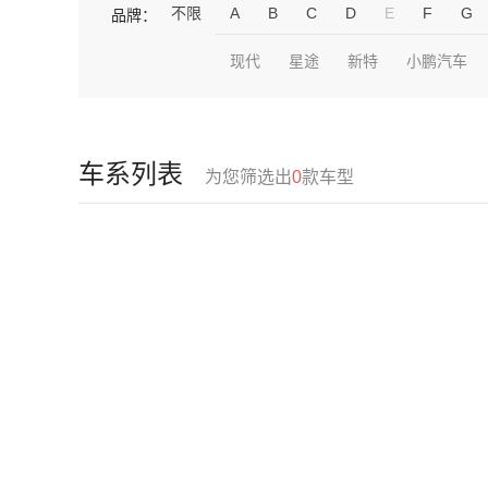
不限
A
B
C
D
E
F
G
品牌：
现代
星途
新特
小鹏汽车
车系列表
为您筛选出
0
款车型