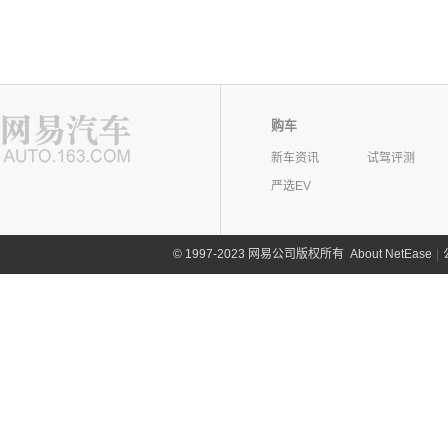
购车
新车资讯
试驾评测
严选EV
©
1997-2023 网易公司版权所有
About NetEase
|