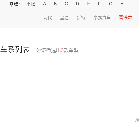
不限
A
B
C
D
E
F
G
H
I
品牌：
现代
星途
新特
小鹏汽车
雪铁龙
车系列表
为您筛选出
0
款车型
哎