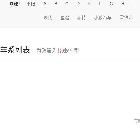
不限
A
B
C
D
E
F
G
H
I
品牌：
现代
星途
新特
小鹏汽车
雪铁龙
车系列表
为您筛选出
0
款车型
哎