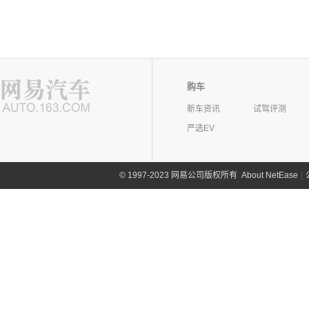
购车
新车资讯
试驾评测
严选EV
©
1997-2023 网易公司版权所有
About NetEase
|