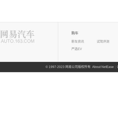
购车
新车资讯
试驾评测
严选EV
©
1997-2023 网易公司版权所有
About NetEase
|