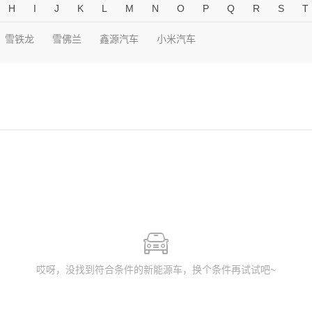
H
I
J
K
L
M
N
O
P
Q
R
S
T
雪铁龙
雪佛兰
鑫源汽车
小米汽车
哎呀，没找到符合条件的新能源车，换个条件再试试吧~