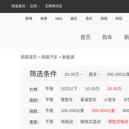
网易首页
应用
无障碍浏览
新闻
体育
NBA
娱乐
音乐
游戏
财经
首页
购车
网易首页
>
网易汽车
> 新能源
筛选条件
20-30万
×
跑车
×
200-300公
不限
10万以下
10-20万
20-30万
价格：
不限
微型车
紧凑型车
小型车
中
级别：
不限
100-200公里
200-300公里
30
续航：
不限
纯电动
插电式混动
增程式电动
类型：