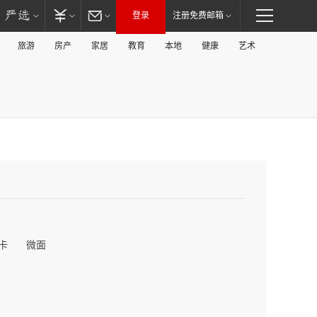
登录
注册免费邮箱
旅游
房产
家居
教育
本地
健康
艺术
卡
微面