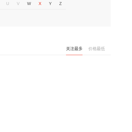
U
V
W
X
Y
Z
关注最多
价格最低