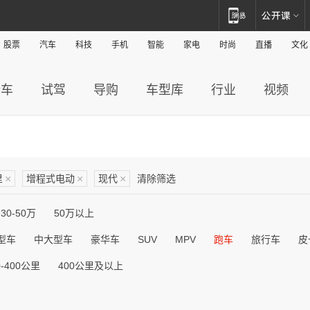
股票
汽车
科技
手机
智能
家电
时尚
直播
文化
新车
试驾
导购
车型库
行业
视频
里
×
增程式电动
×
现代
×
清除筛选
30-50万
50万以上
型车
中大型车
豪华车
SUV
MPV
跑车
旅行车
皮
0-400公里
400公里及以上