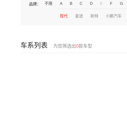
不限
A
B
C
D
E
F
G
品牌：
现代
星途
新特
小鹏汽车
车系列表
为您筛选出
0
款车型