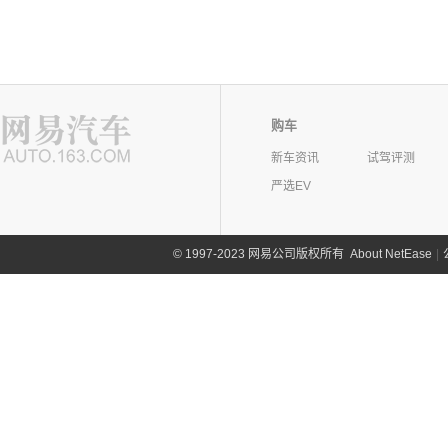
购车
新车资讯
试驾评测
严选EV
©
1997-2023 网易公司版权所有
About NetEase
|