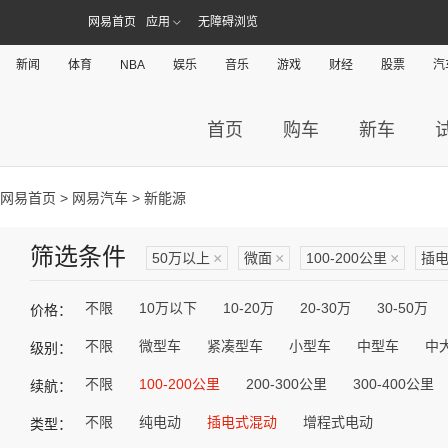
网易首页
应用
无障碍浏览
新闻
体育
NBA
娱乐
音乐
游戏
财经
股票
汽
首页
购车
新车
网易首页
>
网易汽车
> 新能源
筛选条件
50万以上
×
微面
×
100-200公里
×
插
不限
10万以下
10-20万
20-30万
30-50万
价格：
不限
微型车
紧凑型车
小型车
中型车
中
级别：
不限
100-200公里
200-300公里
300-400公里
续航：
不限
纯电动
插电式混动
增程式电动
类型：