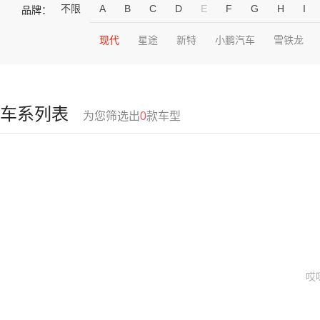
不限
A
B
C
D
E
F
G
H
I
品牌：
现代
星途
新特
小鹏汽车
雪铁龙
车系列表
为您筛选出
0
款车型
哎