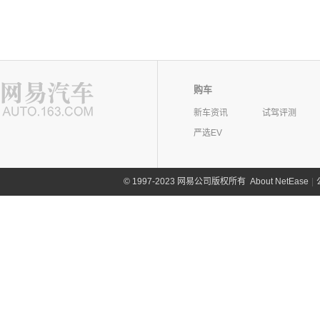
购车
新车资讯
试驾评测
严选EV
©
1997-2023 网易公司版权所有
About NetEase
|