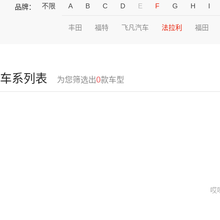
不限
A
B
C
D
E
F
G
H
I
品牌：
丰田
福特
飞凡汽车
法拉利
福田
车系列表
为您筛选出
0
款车型
哎