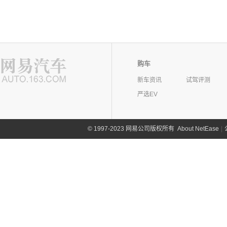
购车
新车资讯
试驾评测
严选EV
©
1997-2023 网易公司版权所有
About NetEase
|