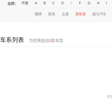
不限
A
B
C
D
E
F
G
H
I
品牌：
魏牌
蔚来
五菱
沃尔沃
威马汽车
车系列表
为您筛选出
0
款车型
哎