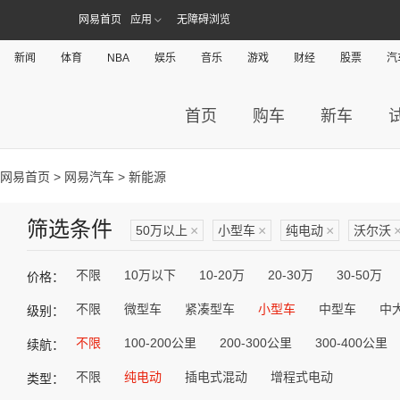
网易首页
应用
无障碍浏览
新闻
体育
NBA
娱乐
音乐
游戏
财经
股票
汽
首页
购车
新车
网易首页
>
网易汽车
> 新能源
筛选条件
50万以上
×
小型车
×
纯电动
×
沃尔沃
不限
10万以下
10-20万
20-30万
30-50万
价格：
不限
微型车
紧凑型车
小型车
中型车
中
级别：
不限
100-200公里
200-300公里
300-400公里
续航：
不限
纯电动
插电式混动
增程式电动
类型：