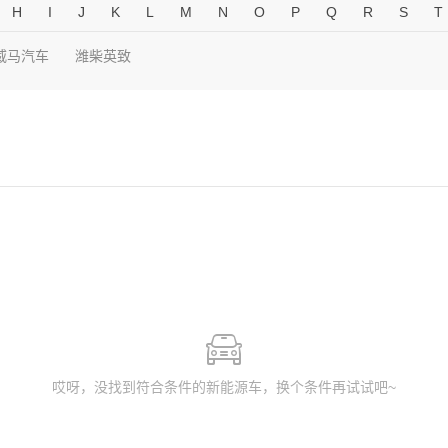
H
I
J
K
L
M
N
O
P
Q
R
S
T
威马汽车
潍柴英致
哎呀，没找到符合条件的新能源车，换个条件再试试吧~