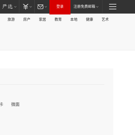
登录
注册免费邮箱
旅游
房产
家居
教育
本地
健康
艺术
卡
微面