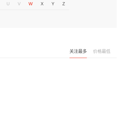
U
V
W
X
Y
Z
关注最多
价格最低