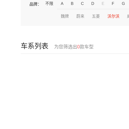
不限
A
B
C
D
E
F
G
品牌：
魏牌
蔚来
五菱
沃尔沃
车系列表
为您筛选出
0
款车型