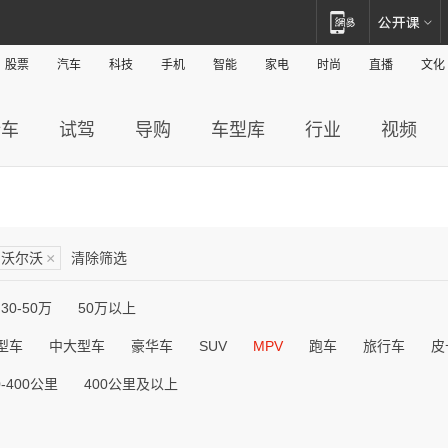
股票
汽车
科技
手机
智能
家电
时尚
直播
文化
新车
试驾
导购
车型库
行业
视频
沃尔沃
×
清除筛选
30-50万
50万以上
型车
中大型车
豪华车
SUV
MPV
跑车
旅行车
皮
0-400公里
400公里及以上