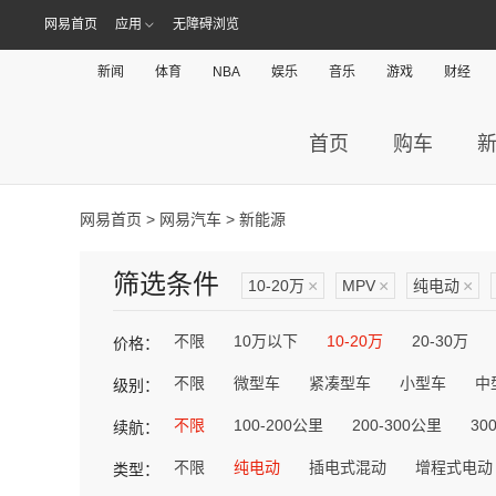
网易首页
应用
无障碍浏览
新闻
体育
NBA
娱乐
音乐
游戏
财经
首页
购车
网易首页
>
网易汽车
> 新能源
筛选条件
10-20万
×
MPV
×
纯电动
×
不限
10万以下
10-20万
20-30万
价格：
不限
微型车
紧凑型车
小型车
中
级别：
不限
100-200公里
200-300公里
30
续航：
不限
纯电动
插电式混动
增程式电动
类型：