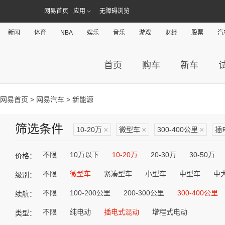
网易首页
应用
无障碍浏览
新闻
体育
NBA
娱乐
音乐
游戏
财经
股票
汽
首页
购车
新车
网易首页
>
网易汽车
> 新能源
筛选条件
10-20万
×
微型车
×
300-400公里
×
插
不限
10万以下
10-20万
20-30万
30-50万
价格：
不限
微型车
紧凑型车
小型车
中型车
中
级别：
不限
100-200公里
200-300公里
300-400公里
续航：
不限
纯电动
插电式混动
增程式电动
类型：