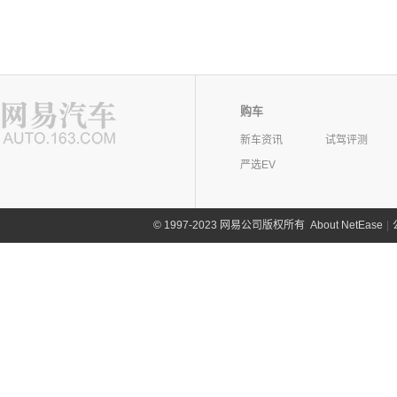
购车
新车资讯
试驾评测
严选EV
©
1997-2023 网易公司版权所有
About NetEase
|