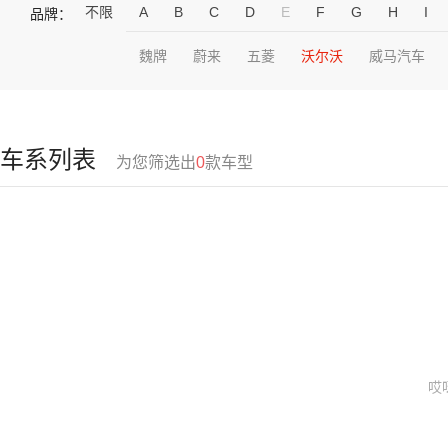
不限
A
B
C
D
E
F
G
H
I
品牌：
魏牌
蔚来
五菱
沃尔沃
威马汽车
车系列表
为您筛选出
0
款车型
哎