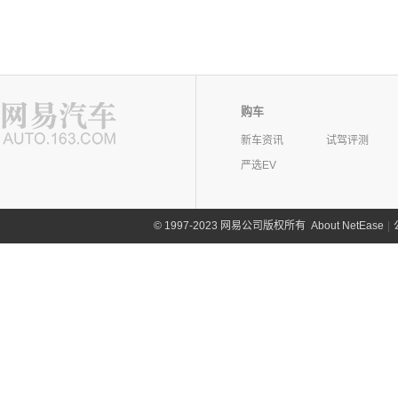
购车
新车资讯
试驾评测
严选EV
©
1997-2023 网易公司版权所有
About NetEase
|