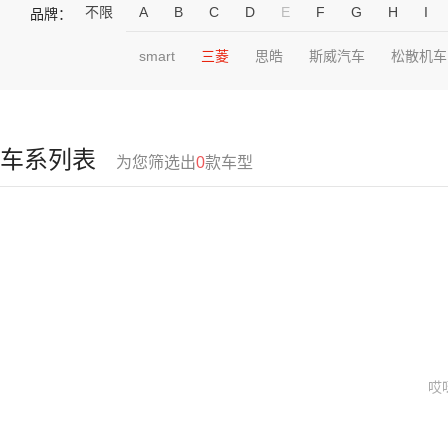
不限
A
B
C
D
E
F
G
H
I
品牌：
smart
三菱
思皓
斯威汽车
松散机车
车系列表
为您筛选出
0
款车型
哎