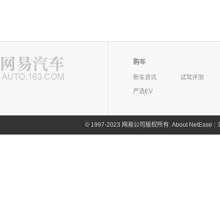
购车
新车资讯
试驾评测
严选EV
©
1997-2023 网易公司版权所有
About NetEase
|