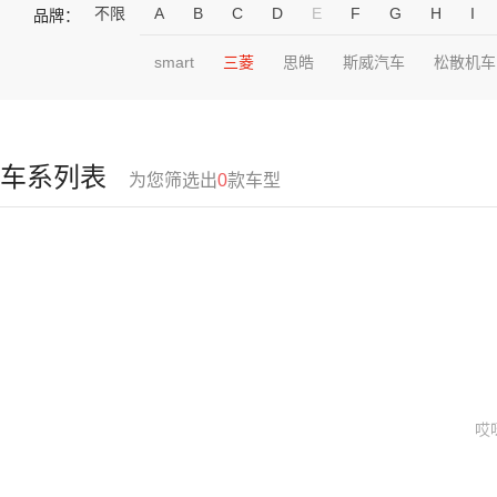
不限
A
B
C
D
E
F
G
H
I
品牌：
smart
三菱
思皓
斯威汽车
松散机车
车系列表
为您筛选出
0
款车型
哎