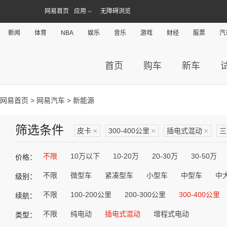
网易首页
应用
无障碍浏览
新闻
体育
NBA
娱乐
音乐
游戏
财经
股票
汽
首页
购车
新车
网易首页
>
网易汽车
> 新能源
筛选条件
皮卡
×
300-400公里
×
插电式混动
×
三
不限
10万以下
10-20万
20-30万
30-50万
价格：
不限
微型车
紧凑型车
小型车
中型车
中
级别：
不限
100-200公里
200-300公里
300-400公里
续航：
不限
纯电动
插电式混动
增程式电动
类型：