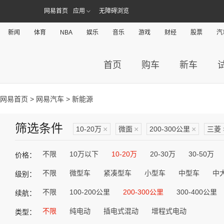
网易首页
应用
无障碍浏览
新闻
体育
NBA
娱乐
音乐
游戏
财经
股票
汽
首页
购车
新车
网易首页
>
网易汽车
> 新能源
筛选条件
10-20万
×
微面
×
200-300公里
×
三菱
不限
10万以下
10-20万
20-30万
30-50万
价格：
不限
微型车
紧凑型车
小型车
中型车
中
级别：
不限
100-200公里
200-300公里
300-400公里
续航：
不限
纯电动
插电式混动
增程式电动
类型：