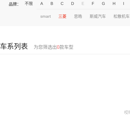
不限
A
B
C
D
E
F
G
H
I
品牌：
smart
三菱
思皓
斯威汽车
松散机车
车系列表
为您筛选出
0
款车型
哎