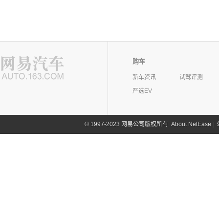
购车
新车资讯
试驾评测
严选EV
©
1997-2023 网易公司版权所有
About NetEase
|