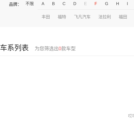
不限
A
B
C
D
E
F
G
H
I
品牌：
丰田
福特
飞凡汽车
法拉利
福田
车系列表
为您筛选出
0
款车型
哎