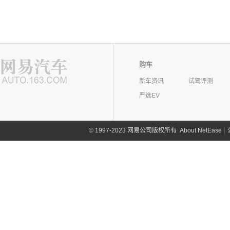
购车
新车资讯
试驾评测
严选EV
©
1997-2023 网易公司版权所有
About NetEase
|