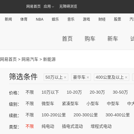
网易首页
应用
无障碍浏览
新闻
体育
NBA
娱乐
音乐
游戏
财经
股票
汽
首页
购车
新车
网易首页
>
网易汽车
> 新能源
筛选条件
50万以上
×
豪华车
×
400公里及以上
×
不限
10万以下
10-20万
20-30万
30-50万
价格：
不限
微型车
紧凑型车
小型车
中型车
中
级别：
不限
100-200公里
200-300公里
300-400公里
续航：
不限
纯电动
插电式混动
增程式电动
类型：