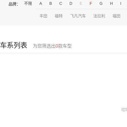
不限
A
B
C
D
E
F
G
H
I
品牌：
丰田
福特
飞凡汽车
法拉利
福田
车系列表
为您筛选出
0
款车型
哎