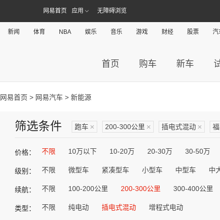
网易首页
应用
无障碍浏览
新闻
体育
NBA
娱乐
音乐
游戏
财经
股票
汽
首页
购车
新车
网易首页
>
网易汽车
> 新能源
筛选条件
跑车
×
200-300公里
×
插电式混动
×
福
不限
10万以下
10-20万
20-30万
30-50万
价格：
不限
微型车
紧凑型车
小型车
中型车
中
级别：
不限
100-200公里
200-300公里
300-400公里
续航：
不限
纯电动
插电式混动
增程式电动
类型：