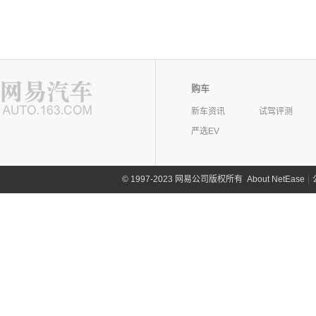
购车
新车资讯
试驾评测
严选EV
©
1997-2023 网易公司版权所有
About NetEase
|