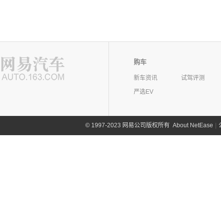
购车
新车资讯
试驾评测
严选EV
©
1997-2023 网易公司版权所有
About NetEase
|