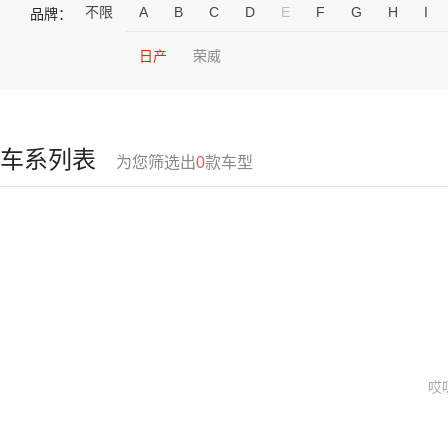
不限
A
B
C
D
E
F
G
H
I
品牌：
日产
荣威
车系列表
为您筛选出
0
款车型
哎