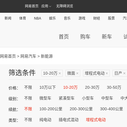
网易首页
应用
无障碍浏览
新闻
体育
NBA
娱乐
音乐
游戏
财经
股票
汽
首页
购车
新车
网易首页
>
网易汽车
> 新能源
筛选条件
10-20万
×
微面
×
增程式电动
×
日产
×
不限
10万以下
10-20万
20-30万
30-50万
价格：
不限
微型车
紧凑型车
小型车
中型车
中
级别：
不限
100-200公里
200-300公里
300-400公里
续航：
不限
纯电动
插电式混动
增程式电动
类型：